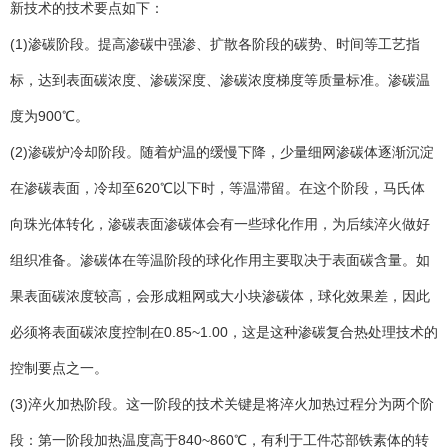
新技术的技术要点如下：
(1)渗碳阶段。提高渗碳中强渗、扩散各阶段的碳势、时间等工艺指
标，达到表面碳浓度、渗碳深度、渗碳浓度梯度等质量标准。渗碳温
度为900℃。
(2)渗碳炉冷却阶段。随着炉温的缓慢下降，少量细网渗碳体逐渐沉淀
在渗碳表面，冷却至620℃以下时，等温滞留。在这个阶段，马氏体
向珠光体转化，渗碳表面渗碳体会有一些球化作用，为后续淬火做好
组织准备。渗碳体在等温阶段的球化作用主要取决于表面碳含量。如
果表面碳浓度较高，会形成粗网或大小块渗碳体，球化效果差，因此
必须将表面碳浓度控制在0.85~1.00，这是这种渗碳复合热处理技术的
控制要点之一。
(3)淬火加热阶段。这一阶段的技术关键是将淬火加热过程分为两个阶
段：第一阶段加热温度高于840~860℃，有利于工件芯部铁素体的转