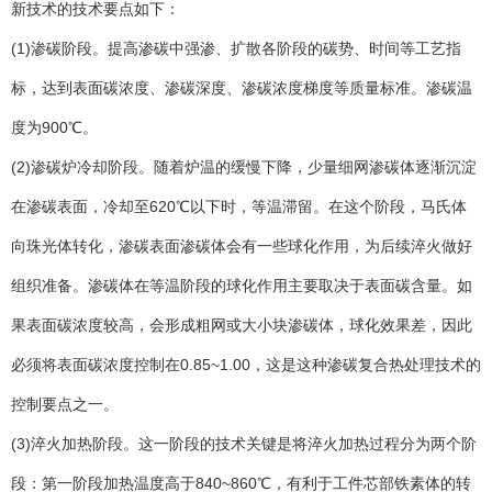
新技术的技术要点如下：
(1)渗碳阶段。提高渗碳中强渗、扩散各阶段的碳势、时间等工艺指
标，达到表面碳浓度、渗碳深度、渗碳浓度梯度等质量标准。渗碳温
度为900℃。
(2)渗碳炉冷却阶段。随着炉温的缓慢下降，少量细网渗碳体逐渐沉淀
在渗碳表面，冷却至620℃以下时，等温滞留。在这个阶段，马氏体
向珠光体转化，渗碳表面渗碳体会有一些球化作用，为后续淬火做好
组织准备。渗碳体在等温阶段的球化作用主要取决于表面碳含量。如
果表面碳浓度较高，会形成粗网或大小块渗碳体，球化效果差，因此
必须将表面碳浓度控制在0.85~1.00，这是这种渗碳复合热处理技术的
控制要点之一。
(3)淬火加热阶段。这一阶段的技术关键是将淬火加热过程分为两个阶
段：第一阶段加热温度高于840~860℃，有利于工件芯部铁素体的转