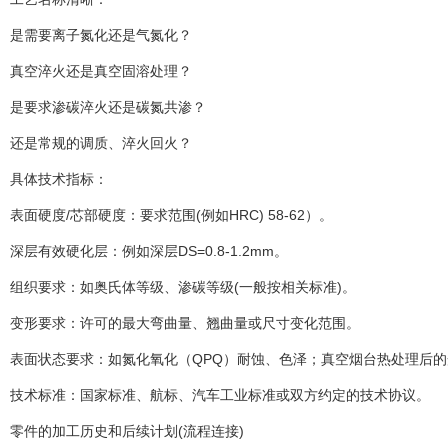
是需要离子氮化还是气氮化？
真空淬火还是真空固溶处理？
是要求渗碳淬火还是碳氮共渗？
还是常规的调质、淬火回火？
具体技术指标：
表面硬度/芯部硬度：要求范围(例如HRC) 58-62）。
深层有效硬化层：例如深层DS=0.8-1.2mm。
组织要求：如奥氏体等级、渗碳等级(一般按相关标准)。
变形要求：许可的最大弯曲量、翘曲量或尺寸变化范围。
表面状态要求：如氮化氧化（QPQ）耐蚀、色泽；真空烟台热处理后的
技术标准：国家标准、航标、汽车工业标准或双方约定的技术协议。
零件的加工历史和后续计划(流程连接)