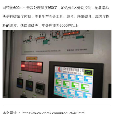
网带宽600mm,最高处理温度950℃，加热分4区分别控制，配备氧探
头进行碳浓度控制，主要生产五金工具、链片、轿车锁具、高强度螺
栓的调质、薄层渗碳等，年处理能力6000吨以上
本文网址 ： https://www.ytdctk.com/product/48.html